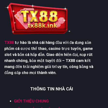
Tiết
Cho
Người
Mới
Bắt
Đầu
TX88
tự
hào
là
nhà
cái
hàng
đầu
với
đa
dạng
sản
phẩm
cá
cược
thể
thao,
casino
trực
tuyến,
game
slot
và
bắn
cá
hấp
dẫn.
Giao
diện
hiện
đại,
nạp
rút
nhanh
chóng,
bảo
mật
tuyệt
đối –
TX88
cam
kết
mang
đến
trải
nghiệm
giải
trí
uy
tín,
công
bằng
và
đẳng
cấp
cho
mọi
thành
viên.
THÔNG TIN NHÀ CÁI
GIỚI THIỆU CHUNG