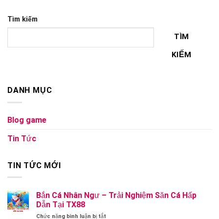
Tìm kiếm
TÌM
KIẾM
DANH MỤC
Blog game
Tin Tức
TIN TỨC MỚI
Bắn Cá Nhân Ngư – Trải Nghiệm Săn Cá Hấp
Dẫn Tại TX88
ở
Chức năng bình luận bị tắt