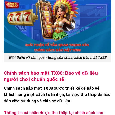
Giới thiệu về tầm quan trọng của chính sách bảo mật TX88
Chính sách bảo mật TX88: Bảo vệ dữ liệu
người chơi chuẩn quốc tế
Chính sách bảo mật TX88 được thiết kế để bảo vệ
khách hàng một cách toàn diện, từ việc thu thập dữ liệu
đến việc sử dụng và chia sẻ dữ liệu.
Thông tin cá nhân được thu thập tại chính sách bảo