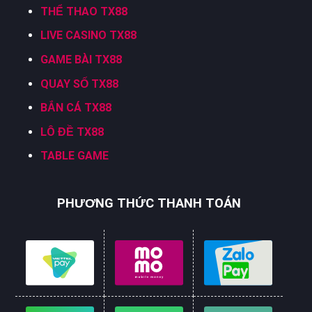
THỂ THAO TX88
LIVE CASINO TX88
GAME BÀI TX88
QUAY SỐ TX88
BẮN CÁ TX88
LÔ ĐỀ TX88
TABLE GAME
PHƯƠNG THỨC THANH TOÁN