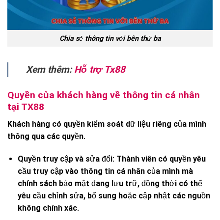
Chia sẻ thông tin với bên thứ ba
Xem thêm:
Hỗ trợ Tx88
Quyền của khách hàng về thông tin cá nhân
tại TX88
Khách hàng có quyền kiểm soát dữ liệu riêng của mình
thông qua các quyền.
Quyền truy cập và sửa đổi: Thành viên có quyền yêu
cầu truy cập vào thông tin cá nhân của mình mà
chính sách bảo mật đang lưu trữ, đồng thời có thể
yêu cầu chỉnh sửa, bổ sung hoặc cập nhật các nguồn
không chính xác.